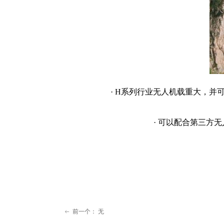
· H系列行业无人机载重大，并
· 可以配合第三方
前一个：
无
ꂃ